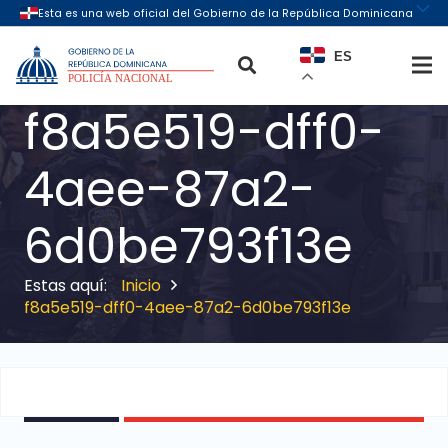
ES
f8a5e519-dff0-
4aee-87a2-
6d0be793f13e
Inicio
f8a5e519-dff0-4aee-87a2-6d0be793f13e