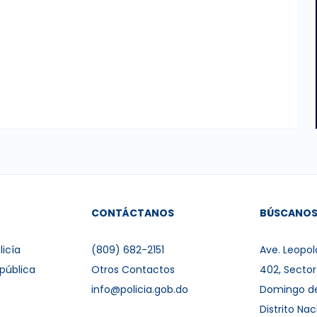
CONTÁCTANOS
BÚSCANO
licía
(809) 682-2151
Ave. Leopol
pública
Otros Contactos
402, Secto
info@policia.gob.do
Domingo d
Distrito Nac