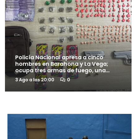
Policía Nacional apresa a cinco
hombres en Barahona y La Vega;
ocupa tres armas de fuego, una
reportada como robada, y presuntas
3 Ago a las 20:00
0
drogas