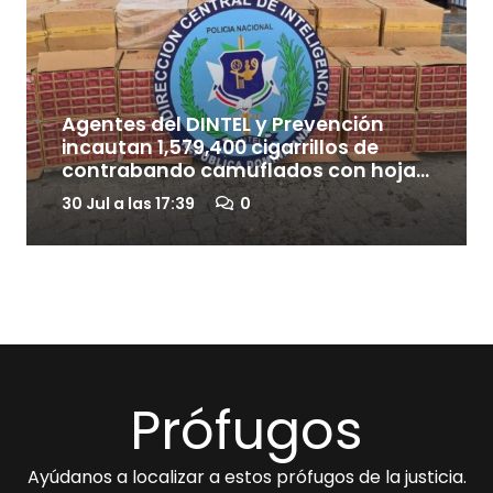
Agentes del DINTEL y Prevención
incautan 1,579,400 cigarrillos de
contrabando camuflados con hojas
de batata en Baní
30 Jul a las 17:39
0
Prófugos
Ayúdanos a localizar a estos prófugos de la justicia.