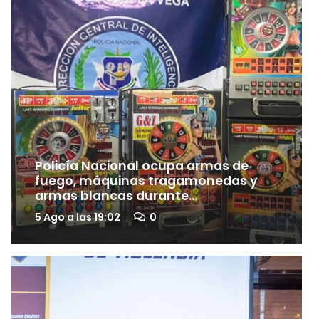
Policía Nacional ocupa armas de
fuego, máquinas tragamonedas y
armas blancas durante
allanamiento y operativos en La
5 Ago a las 19:02
0
Vega