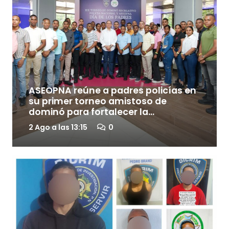
ASEOPNA reúne a padres policías en
su primer torneo amistoso de
dominó para fortalecer la
integración familiar e institucional
2 Ago a las 13:15
0