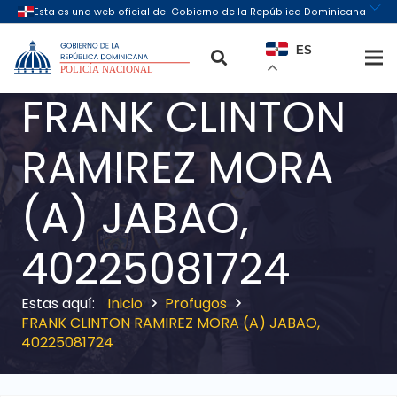
ES
FRANK CLINTON
RAMIREZ MORA
(A) JABAO,
40225081724
Inicio
Profugos
FRANK CLINTON RAMIREZ MORA (A) JABAO,
40225081724