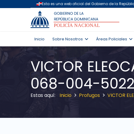
Inicio
Sobre Nosotros
Áreas Policiales
VICTOR ELEOCA
068-004-5022
Inicio
Profugos
VICTOR ELE