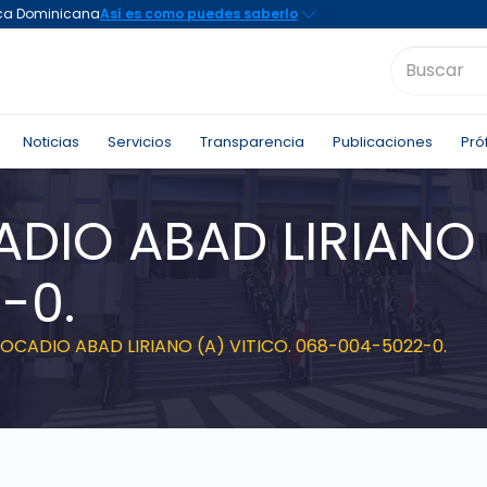
Noticias
Servicios
Transparencia
Publicaciones
Pró
DIO ABAD LIRIANO 
-0.
OCADIO ABAD LIRIANO (A) VITICO. 068-004-5022-0.