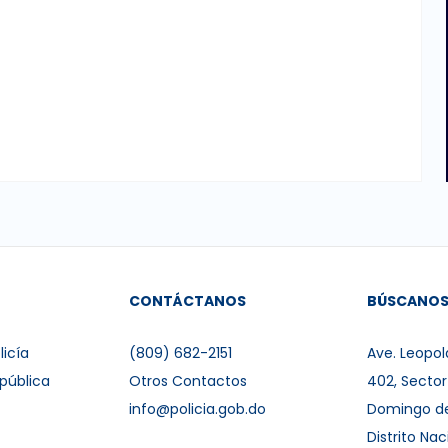
CONTÁCTANOS
BÚSCANO
licía
(809) 682-2151
Ave. Leopol
pública
Otros Contactos
402, Secto
info@policia.gob.do
Domingo d
Distrito Nac