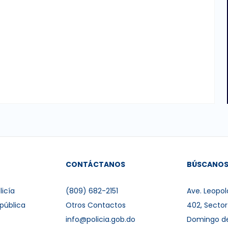
CONTÁCTANOS
BÚSCANO
licía
(809) 682-2151
Ave. Leopol
pública
Otros Contactos
402, Secto
info@policia.gob.do
Domingo d