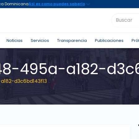
Noticias
Servicios
Transparencia
Publicaciones
Pró
8-495a-a182-d3c6
a182-d3c6bd143f13