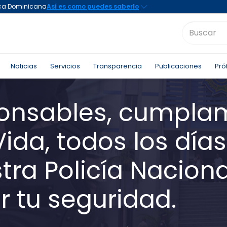
Noticias
Servicios
Transparencia
Publicaciones
Pró
onsables, cumpla
ida, todos los días
ra Policía Naciona
r tu seguridad.