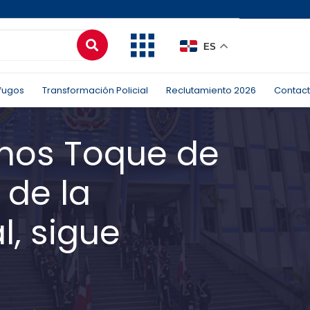
ES
fugos
Transformación Policial
Reclutamiento 2026
Contac
mos Toque de
 de la
l, sigue