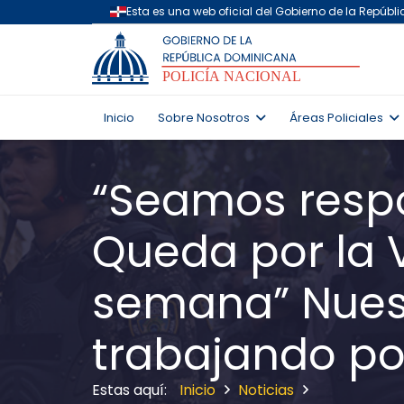
Inicio
Sobre Nosotros
Áreas Policiales
“Seamos resp
Queda por la V
semana” Nuest
trabajando po
Inicio
Noticias