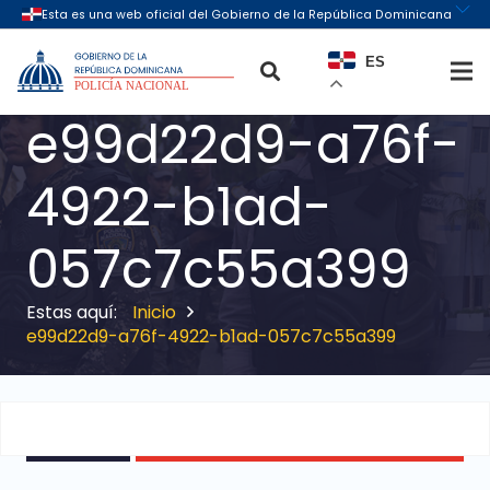
ES
e99d22d9-a76f-
4922-b1ad-
057c7c55a399
Inicio
e99d22d9-a76f-4922-b1ad-057c7c55a399