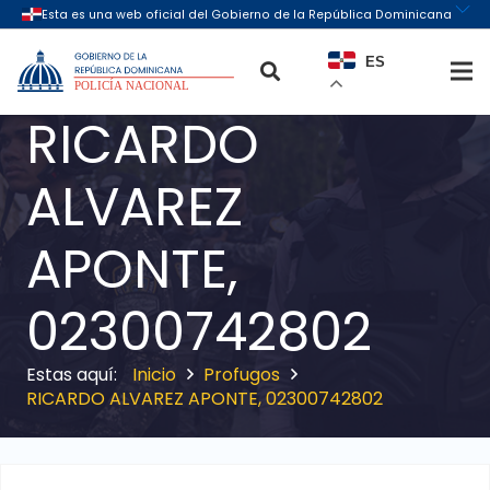
ES
RICARDO
ALVAREZ
APONTE,
02300742802
Inicio
Profugos
RICARDO ALVAREZ APONTE, 02300742802