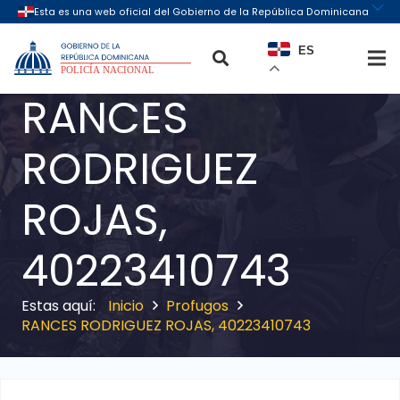
ES
RANCES
RODRIGUEZ
ROJAS,
40223410743
Inicio
Profugos
RANCES RODRIGUEZ ROJAS, 40223410743