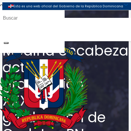
Presidente Danilo
Medina encabeza
acto de
graduación
XXXVIII
graduación de