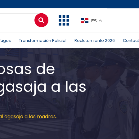
ES
fugos
Transformación Policial
Reclutamiento 2026
Contac
osas de
gasaja a las
al agasaja a las madres.