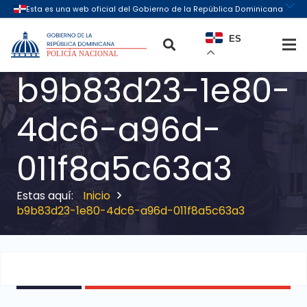
ES
b9b83d23-1e80-
4dc6-a96d-
011f8a5c63a3
Inicio
b9b83d23-1e80-4dc6-a96d-011f8a5c63a3