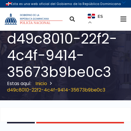
ES
d49c8010-22f2-
4c4f-9414-
35673b9be0c3
Inicio
d49c8010-22f2-4c4f-9414-35673b9be0c3