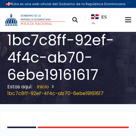
ES
1bc7c8ff-92ef-
4f4c-ab70-
6ebe19161617
Inicio
1bc7c8ff-92ef-4f4c-ab70-6ebe19161617