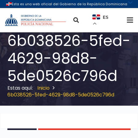
ES
6b038526-5fed-
4629-98d8-
5de0526c796d
Inicio
6b038526-5fed-4629-98d8-5de0526c796d