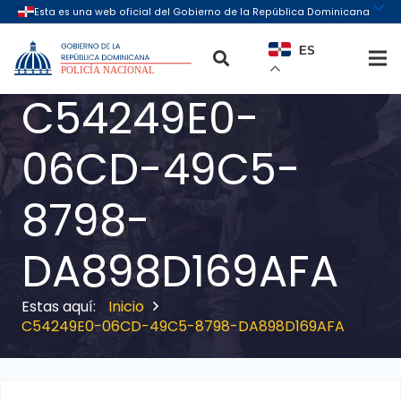
ES
C54249E0-
06CD-49C5-
8798-
DA898D169AFA
Inicio
C54249E0-06CD-49C5-8798-DA898D169AFA