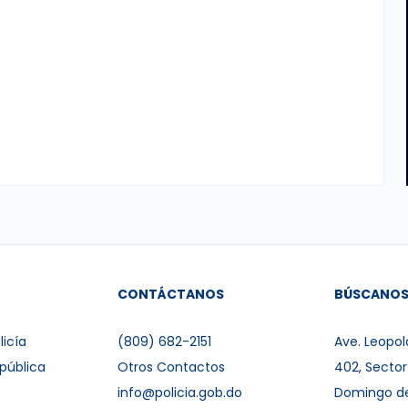
CONTÁCTANOS
BÚSCANO
licía
(809) 682-2151
Ave. Leopol
pública
Otros Contactos
402, Secto
info@policia.gob.do
Domingo d