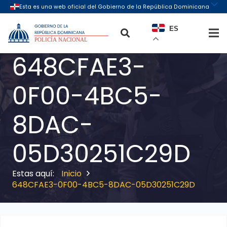
ES
648CFAE3-
0F00-4BC5-
8DAC-
05D30251C29D
Inicio
648CFAE3-0F00-4BC5-8DAC-05D30251C29D