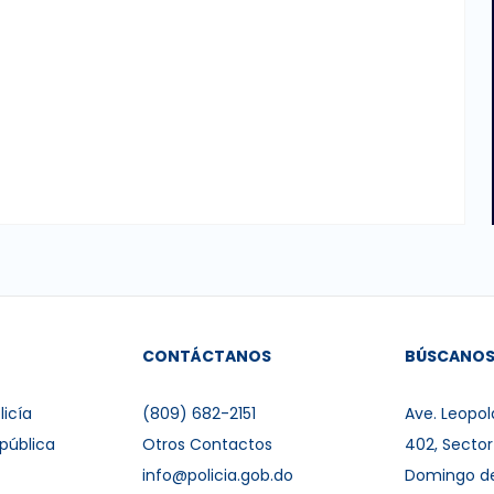
CONTÁCTANOS
BÚSCANO
licía
(809) 682-2151
Ave. Leopol
pública
Otros Contactos
402, Secto
info@policia.gob.do
Domingo d