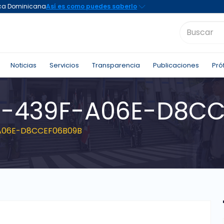
Noticias
Servicios
Transparencia
Publicaciones
Pró
F-439F-A06E-D8C
A06E-D8CCEF06B09B