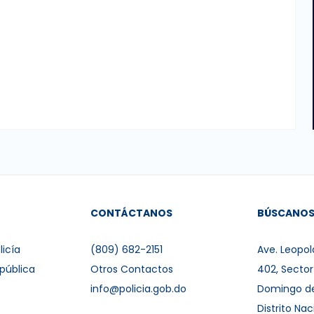
CONTÁCTANOS
BÚSCANO
licía
(809) 682-2151
Ave. Leopol
pública
Otros Contactos
402, Secto
info@policia.gob.do
Domingo d
Distrito Nac