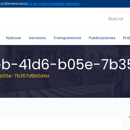
Noticias
Servicios
Transparencia
Publicaciones
Pró
eb-41d6-b05e-7b3
-b05e-7b357d9b0d4a