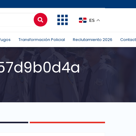
ES
fugos
Transformación Policial
Reclutamiento 2026
Contac
57d9b0d4a