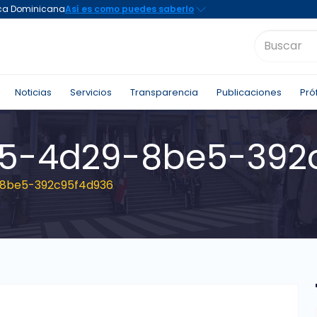
Noticias
Servicios
Transparencia
Publicaciones
Pró
5-4d29-8be5-392
8be5-392c95f4d936