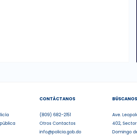
CONTÁCTANOS
BÚSCANO
licía
(809) 682-2151
Ave. Leopol
pública
Otros Contactos
402, Secto
info@policia.gob.do
Domingo d