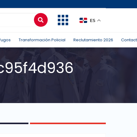
ES
fugos
Transformación Policial
Reclutamiento 2026
Contac
c95f4d936