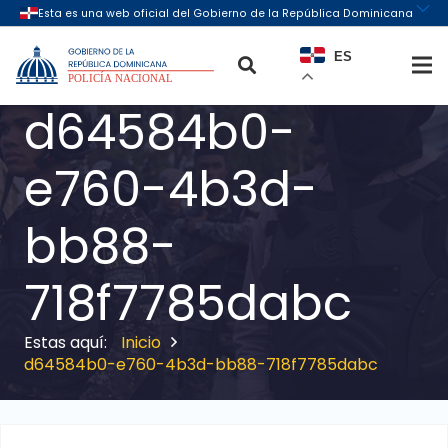
ES
d64584b0-
e760-4b3d-
bb88-
718f7785dabc
Inicio
d64584b0-e760-4b3d-bb88-718f7785dabc