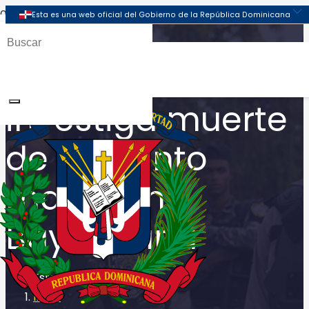
Policía Nacional
investiga muerte
de sargento
mayor en
Bayaguana
Inicio