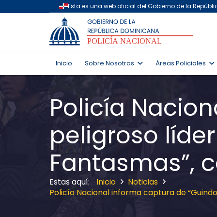
Inicio
Sobre Nosotros
Áreas Policiales
Policía Nacion
peligroso líde
Fantasmas”, c
Inicio
Noticias
Policía Nacional informa captura de “Guindo