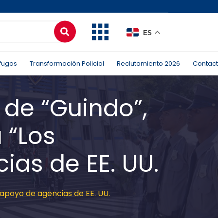
ES
fugos
Transformación Policial
Reclutamiento 2026
Contac
 de “Guindo”,
 “Los
as de EE. UU.
 apoyo de agencias de EE. UU.