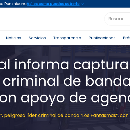
Noticias
Servicios
Transparencia
Publicaciones
Pró
al informa captura
r criminal de banda
on apoyo de agenci
”, peligroso líder criminal de banda “Los Fantasmas”, con