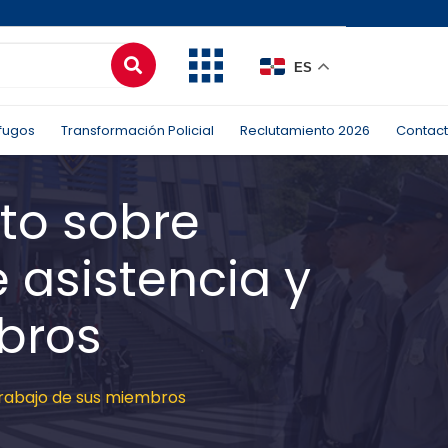
ES
fugos
Transformación Policial
Reclutamiento 2026
Contac
oto sobre
 asistencia y
bros
 trabajo de sus miembros