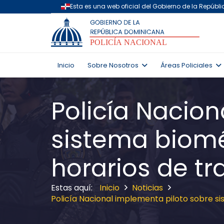
Inicio
Sobre Nosotros
Áreas Policiales
Policía Nacio
sistema biomét
horarios de t
Inicio
Noticias
Policía Nacional implementa piloto sobre si