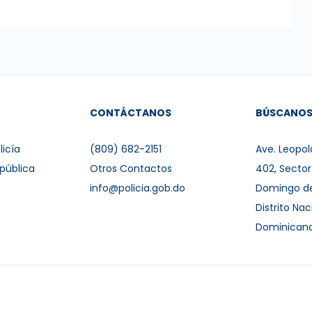
CONTÁCTANOS
BÚSCANO
licía
(809) 682-2151
Ave. Leopol
pública
Otros Contactos
402, Secto
info@policia.gob.do
Domingo d
Distrito Nac
Dominican