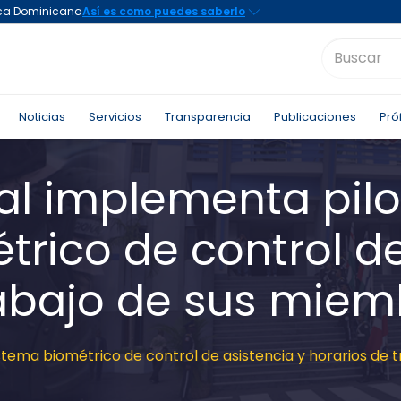
Noticias
Servicios
Transparencia
Publicaciones
Pró
nal implementa pil
rico de control de
rabajo de sus miem
stema biométrico de control de asistencia y horarios de