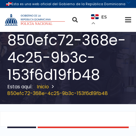
ES
850efc72-368e-
4c25-9b3c-
153f6d19fb48
Inicio
850efc72-368e-4c25-9b3c-153f6d19fb48