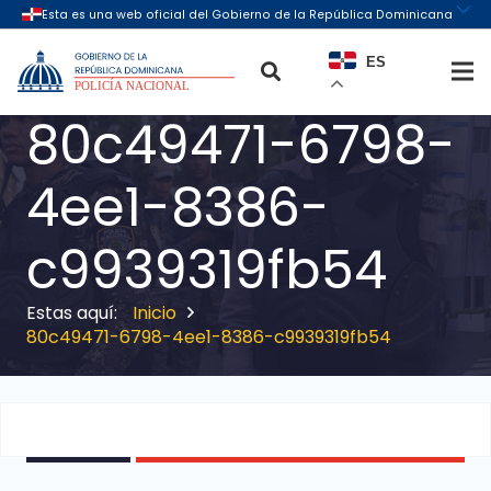
ES
80c49471-6798-
4ee1-8386-
c9939319fb54
Inicio
80c49471-6798-4ee1-8386-c9939319fb54