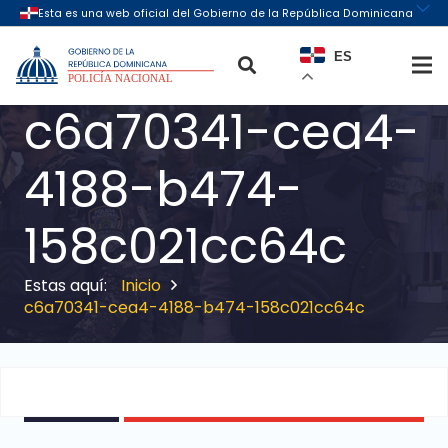
ES
c6a70341-cea4-
4188-b474-
158c021cc64c
Inicio
c6a70341-cea4-4188-b474-158c021cc64c