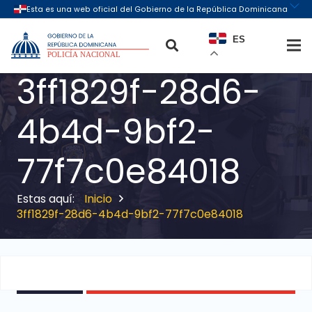
ES
3ff1829f-28d6-
4b4d-9bf2-
77f7c0e84018
Inicio
3ff1829f-28d6-4b4d-9bf2-77f7c0e84018