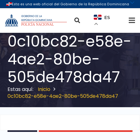
ES
0c10bc82-e58e-
4ae2-80be-
505de478da47
Inicio
0c10bc82-e58e-4ae2-80be-505de478da47