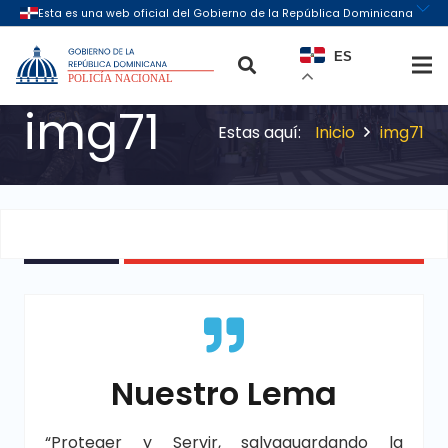
ES
img71
Inicio
img71
Nuestro Lema
“Proteger y Servir, salvaguardando la