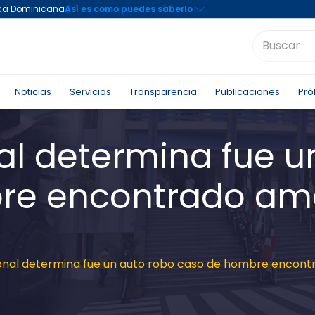
Noticias
Servicios
Transparencia
Publicaciones
Pró
al determina fue u
re encontrado am
ional determina fue un auto robo caso de hombre encon