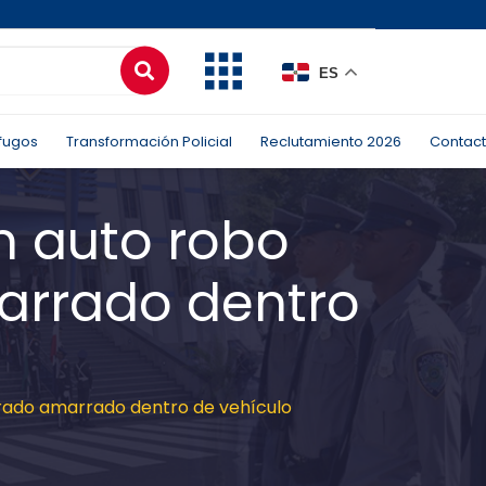
ES
fugos
Transformación Policial
Reclutamiento 2026
Contac
n auto robo
arrado dentro
trado amarrado dentro de vehículo