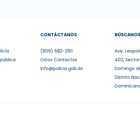
CONTÁCTANOS
BÚSCANO
licía
(809) 682-2151
Ave. Leopol
pública
Otros Contactos
402, Secto
info@policia.gob.do
Domingo d
Distrito Nac
Dominican