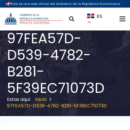
ES
97FEA57D-
D539-4782-
B281-
5F39EC71073D
Inicio
97FEA57D-D539-4782-B281-5F39EC71073D