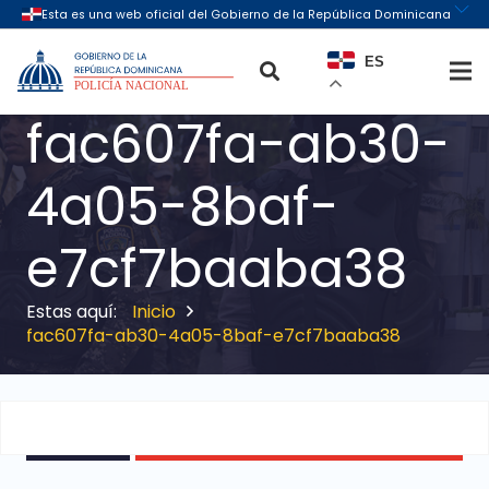
ES
fac607fa-ab30-
4a05-8baf-
e7cf7baaba38
Inicio
fac607fa-ab30-4a05-8baf-e7cf7baaba38