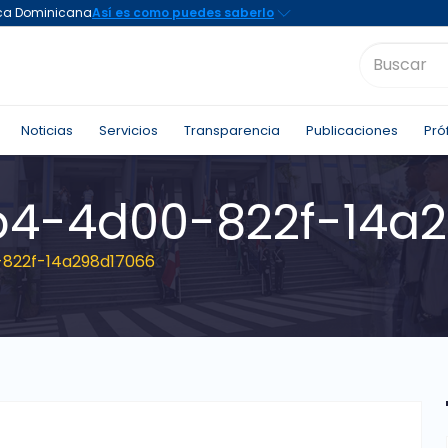
Noticias
Servicios
Transparencia
Publicaciones
Pró
4-4d00-822f-14a2
822f-14a298d17066