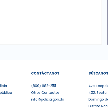
CONTÁCTANOS
BÚSCANO
licía
(809) 682-2151
Ave. Leopol
pública
Otros Contactos
402, Secto
info@policia.gob.do
Domingo d
Distrito Nac