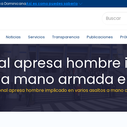
Noticias
Servicios
Transparencia
Publicaciones
Pró
nal apresa hombre
s a mano armada e
ional apresa hombre implicado en varios asaltos a mano