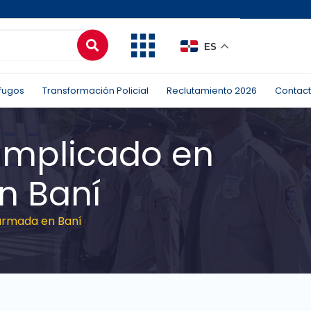
ES
fugos
Transformación Policial
Reclutamiento 2026
Contac
 implicado en
n Baní
 armada en Baní