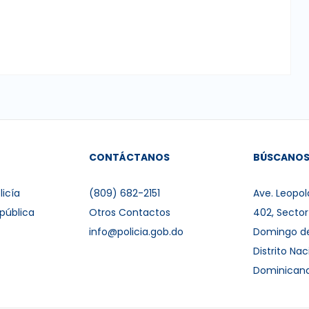
CONTÁCTANOS
BÚSCANO
licía
(809) 682-2151
Ave. Leopol
pública
Otros Contactos
402, Secto
info@policia.gob.do
Domingo d
Distrito Nac
Dominican