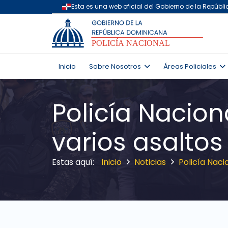
Inicio
Sobre Nosotros
Áreas Policiales
Policía Nacio
varios asalto
Inicio
Noticias
Policía Nac