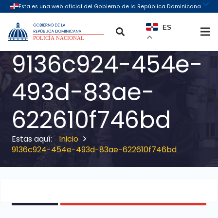
ES
9136c924-454e-
493d-83ae-
622610f746bd
Inicio
9136c924-454e-493d-83ae-622610f746bd