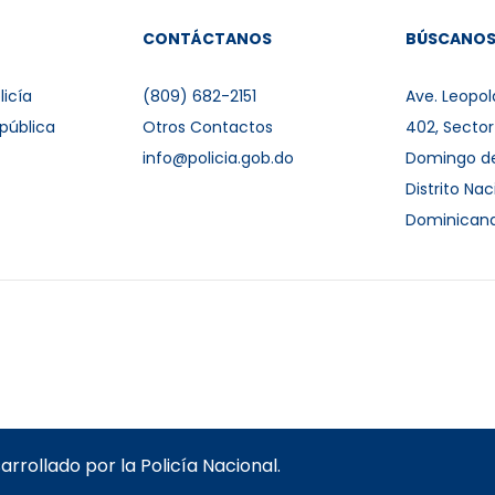
CONTÁCTANOS
BÚSCANO
licía
(809) 682-2151
Ave. Leopol
pública
Otros Contactos
402, Secto
info@policia.gob.do
Domingo d
Distrito Nac
Dominican
rollado por la Policía Nacional.