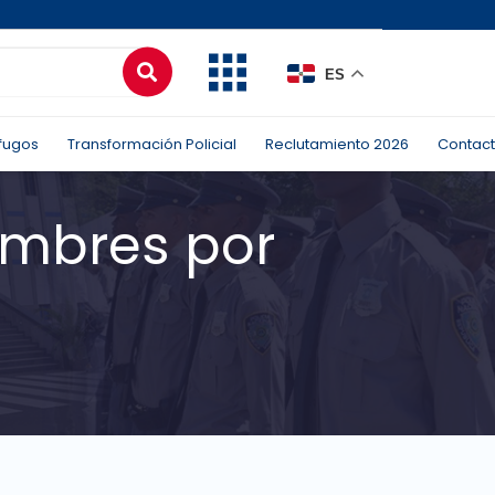
ES
fugos
Transformación Policial
Reclutamiento 2026
Contac
hombres por