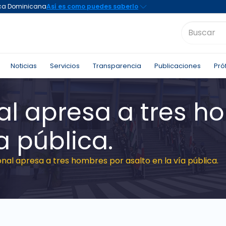
Noticias
Servicios
Transparencia
Publicaciones
Pró
nal apresa a tres 
a pública.
onal apresa a tres hombres por asalto en la vía pública.