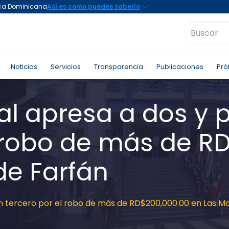
Noticias
Servicios
Transparencia
Publicaciones
Pró
al apresa a dos y 
l robo de más de R
de Farfán
 un tercero por el robo de más de RD$200,000.00 en Las M