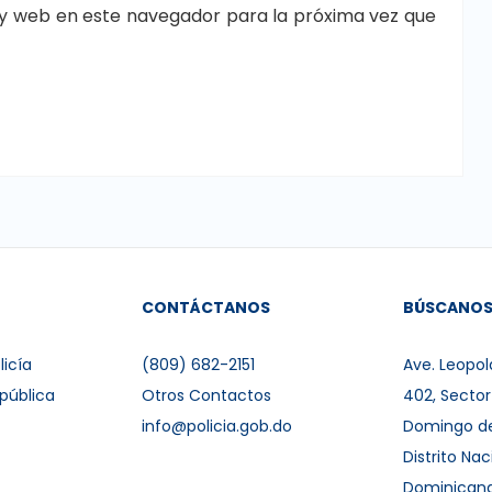
y web en este navegador para la próxima vez que
CONTÁCTANOS
BÚSCANO
licía
(809) 682-2151
Ave. Leopol
pública
Otros Contactos
402, Secto
info@policia.gob.do
Domingo d
Distrito Nac
Dominican