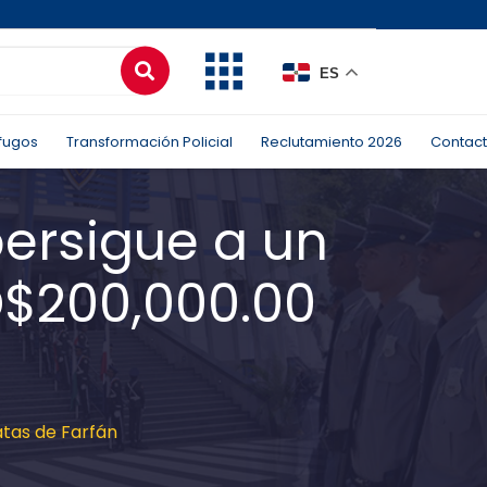
ES
fugos
Transformación Policial
Reclutamiento 2026
Contac
persigue a un
D$200,000.00
atas de Farfán