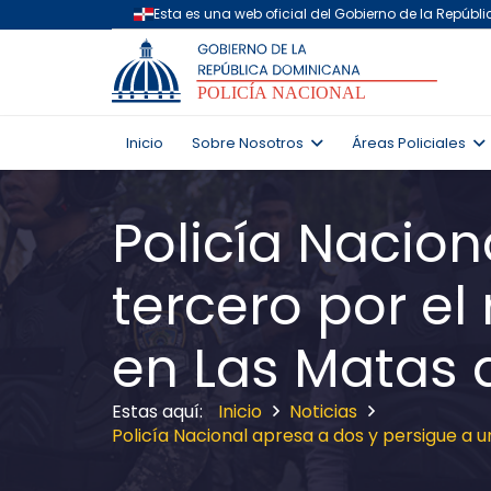
Inicio
Sobre Nosotros
Áreas Policiales
Policía Nacion
tercero por e
en Las Matas 
Inicio
Noticias
Policía Nacional apresa a dos y persigue a