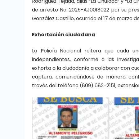
Rodríguez Tejada, alias “La Chulada” y “La 
de arresto No. 2025-AJ0018022 por su presu
González Castillo, ocurrido el 17 de marzo d
Exhortación ciudadana
La Policía Nacional reitera que cada u
independientes, conforme a las investiga
exhorta a la ciudadanía a colaborar con cua
captura, comunicándose de manera confi
través del teléfono (809) 682-2151, extensio