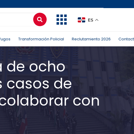
ES
fugos
Transformación Policial
Reclutamiento 2026
Contac
a de ocho
s casos de
 colaborar con