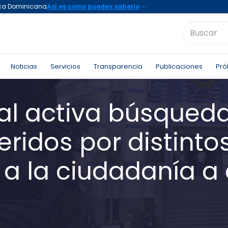
Noticias
Servicios
Transparencia
Publicaciones
Pró
nal activa búsqued
ridos por distinto
 a la ciudadanía a