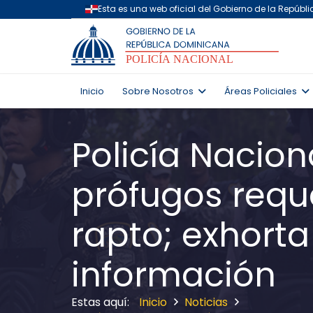
Inicio
Sobre Nosotros
Áreas Policiales
Policía Nacio
prófugos reque
rapto; exhorta
información
Inicio
Noticias