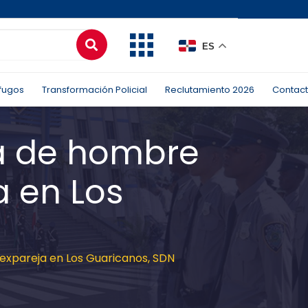
ES
fugos
Transformación Policial
Reclutamiento 2026
Contac
da de hombre
a en Los
 expareja en Los Guaricanos, SDN