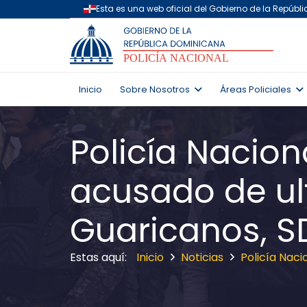
Inicio
Sobre Nosotros
Áreas Policiales
Policía Nacio
acusado de ul
Guaricanos, S
Inicio
Noticias
Policía Nac