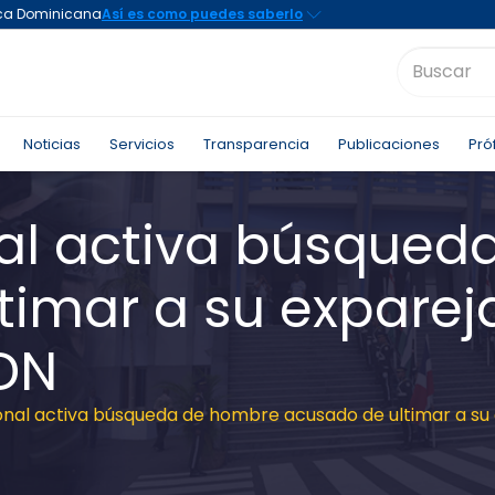
Noticias
Servicios
Transparencia
Publicaciones
Pró
nal activa búsque
timar a su exparej
DN
ional activa búsqueda de hombre acusado de ultimar a su