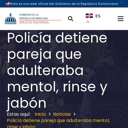
ES
Policía detiene
pareja que
adulteraba
mentol, rinse y
jabón
Inicio
Noticias
Policía detiene pareja que adulteraba mentol,
rinse y jabón