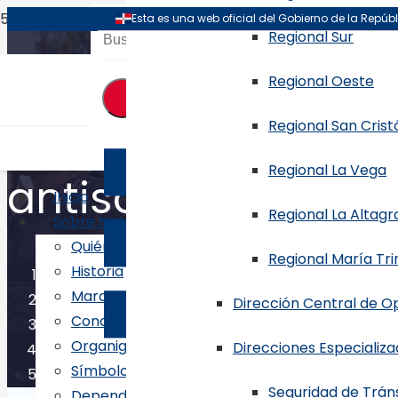
Regional Sur
Regional Oeste
Regional San Crist
Policía desmante
Regional La Vega
antisociales en S
Inicio
Regional La Altagr
Sobre Nosotros
Quiénes Somos
Regional María Tr
Historia
Inicio
Marco Legal
Dirección Central de Op
Conoce al Director General
Noticias
Organigrama
Direcciones Especializ
Símbolos
Policía desmantela dos bandas de antisociales en
Seguridad de Trán
Dependencias