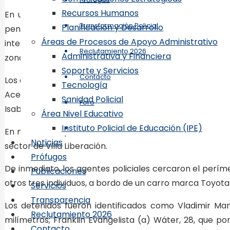
Recursos Humanos
En un primer operativo, miembros de la Policía Preve
Transformación Policial
Planificación y Desarrollo
penetraron al callejón Los Evangélicos, del sector Vi
Áreas de Procesos de Apoyo Administrativo
inteligencia recibidas por la institución, integraban 
Reclutamiento 2026
Administrativa y Financiera
zona en “zozobra”.
Soporte y Servicios
Contacto
Los detenidos son Endy Omar Erazo Cuevas, de 29 años, 
Tecnología
Acevedo, de 34, quien portaba una pistola Browning, d
Sanidad Policial
Foro
Isabelita, de Villa Duarte, quienes andaban en dos motoc
Área Nivel Educativo
Instituto Policial de Educación (IPE)
En medio del operativo, la Policía recibió la informaci
Noticias
sector de Villa Liberación.
Prófugos
De inmediato, los agentes policiales cercaron el períme
Publicaciones
otros tres individuos, a bordo de un carro marca Toyota 
Servicios
Transparencia
Los detenidos fueron identificados como Vladimir Manz
Reclutamiento 2026
milímetros; Franklin Evangelista (a) Wáter, 28, que po
Contacto