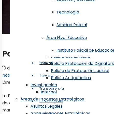
Dirección Central de Operaciones Po
Tecnología
Direcciones Especializadas
Seguridad de Tránsito
Sanidad Policial
Policía Escolar
Policía de Turismo
Área Nivel Educativo
Policía de Niños, Niñas y Adole
Atención a la Mujer y Violencia 
Instituto Policial de Educació
Policía desmantela dos ba
Policía Comunitaria
Noticias
Policía Protección de Dignatari
10 de noviembre de 2021
Policía de Protección Judicial
Noticias
Servicios
Policía Antipandillas
Dirección Comunicaciones Estratégicas
Investigación
Transparencia
Interpol
La Policía Nacional, en operativos efectuados anoche en
Áreas de Procesos Estratégicos
Publicaciones
de dos peligrosas bandas dedicadas a cometer asalt
Asuntos Legales
manera ilegal (cuatro pistolas y un revólver), así como
Comunicaciones Estratégicas
Prófugos