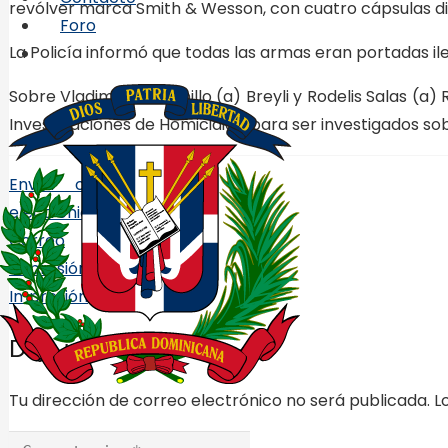
revólver marca Smith & Wesson, con cuatro cápsulas d
Foro
La Policía informó que todas las armas eran portadas il
Sobre Vladimir Manzanillo (a) Breyli y Rodelis Salas (a
Investigaciones de Homicidios, para ser investigados sob
Enviar correo
electrónico
Correo
Impresión
Impresión
Deja una respuesta
Tu dirección de correo electrónico no será publicada.
L