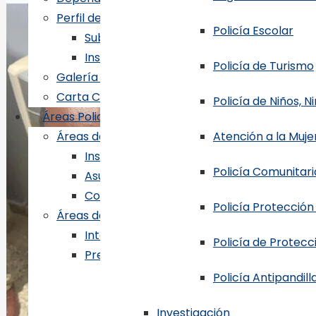
Perfil de Funcionarios
Policía Escolar
Sub-Director General, P.N.
Inspector General, P.N.
Policía de Turismo
Galería de Ex-Directores Generales
Carta Compromiso al Ciudadano
Policía de Niños, 
Áreas Policiales
Áreas de Fiscalización y Control Interno
Atención a la Mujer
Inspectoría General
Policía Comunitari
Asuntos Internos
Control Interno
Policía Protección
Áreas de Procesos Misionales
Inteligencia
Policía de Protecci
Prevención
Direcciones Regionales
Policía Antipandill
Regional Central del Distrito
Investigación
Regional Santo Domingo Orient