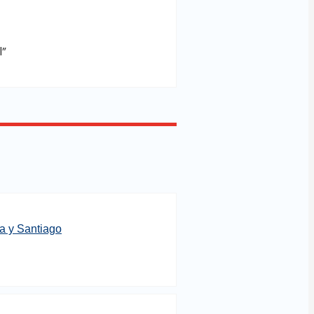
l”
ta y Santiago