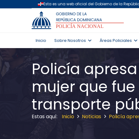
Inicio
Sobre Nosotros
Áreas Policiales
Policía apres
mujer que fue
transporte pú
Inicio
Noticias
Policía apr