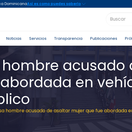
Noticias
Servicios
Transparencia
Publicaciones
Pró
a hombre acusado 
 abordada en vehí
blico
esa hombre acusado de asaltar mujer que fue abordada en