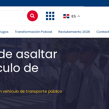
ES
fugos
Transformación Policial
Reclutamiento 2026
Contac
de asaltar
culo de
 vehículo de transporte público