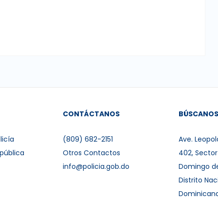
CONTÁCTANOS
BÚSCANO
licía
(809) 682-2151
Ave. Leopol
pública
Otros Contactos
402, Secto
info@policia.gob.do
Domingo d
Distrito Nac
Dominican