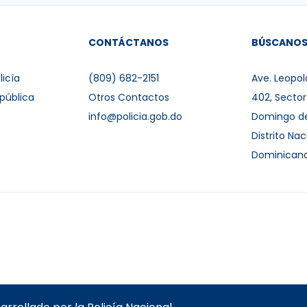
CONTÁCTANOS
BÚSCANO
licía
(809) 682-2151
Ave. Leopol
pública
Otros Contactos
402, Secto
info@policia.gob.do
Domingo d
Distrito Nac
Dominican