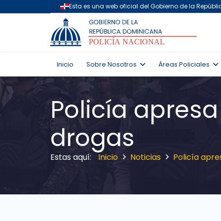
Inicio
Sobre Nosotros
Áreas Policiales
Policía apres
drogas
Inicio
Noticias
Policía apr