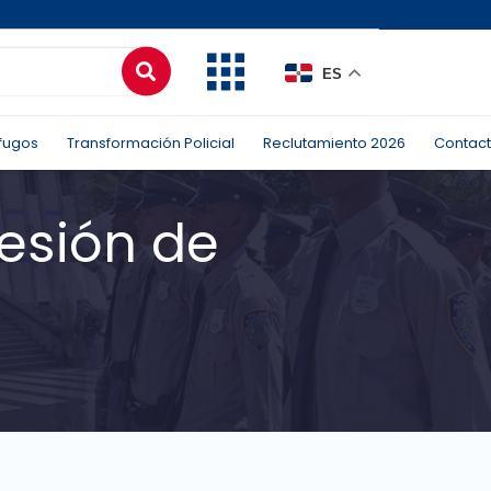
ES
fugos
Transformación Policial
Reclutamiento 2026
Contac
esión de