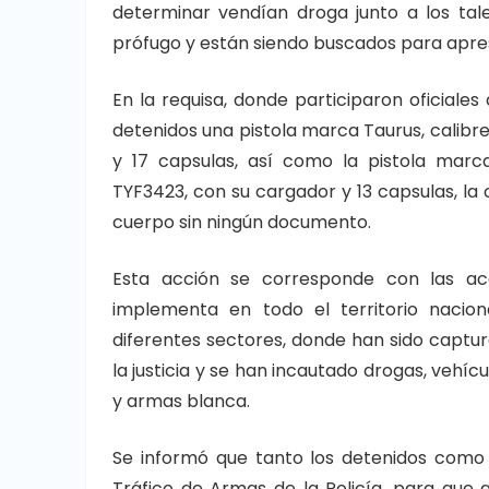
determinar vendían droga junto a los tal
prófugo y están siendo buscados para apres
En la requisa, donde participaron oficial
detenidos una pistola marca Taurus, calib
y 17 capsulas, así como la pistola marc
TYF3423, con su cargador y 13 capsulas, la
cuerpo sin ningún documento.
Esta acción se corresponde con las acc
implementa en todo el territorio nacion
diferentes sectores, donde han sido captu
la justicia y se han incautado drogas, vehí
y armas blanca.
Se informó que tanto los detenidos como
Tráfico de Armas de la Policía, para que 