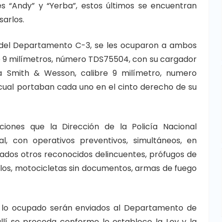
es “Andy” y “Yerba”, estos últimos se encuentran
arlos.
es del Departamento C-3, se les ocuparon a ambos
re 9 milímetros, número TDS75504, con su cargador
a Smith & Wesson, calibre 9 milímetro, numero
 cual portaban cada uno en el cinto derecho de su
iones que la Dirección de la Policía Nacional
al, con operativos preventivos, simultáneos, en
rados otros reconocidos delincuentes, prófugos de
culos, motocicletas sin documentos, armas de fuego
 lo ocupado serán enviados al Departamento de
allí se proceda conforme lo establece la Ley y la