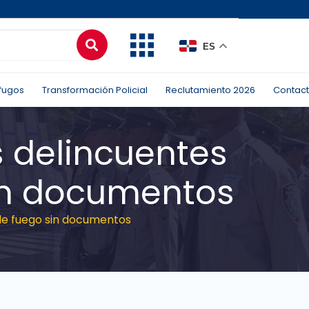
ES
fugos
Transformación Policial
Reclutamiento 2026
Contac
s delincuentes
in documentos
de fuego sin documentos