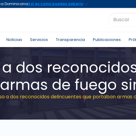
Noticias
Servicios
Transparencia
Publicaciones
Pró
a a dos reconocido
 armas de fuego s
esa a dos reconocidos delincuentes que portaban armas 