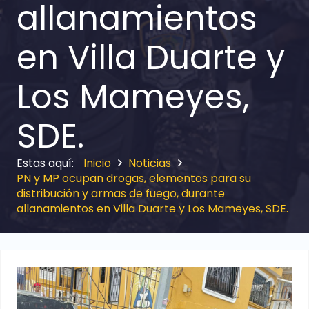
allanamientos
en Villa Duarte y
Los Mameyes,
SDE.
Inicio
Noticias
PN y MP ocupan drogas, elementos para su
distribución y armas de fuego, durante
allanamientos en Villa Duarte y Los Mameyes, SDE.